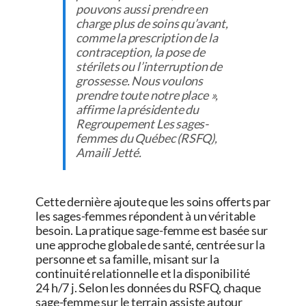
pouvons aussi prendre en
charge plus de soins qu’avant,
comme la prescription de la
contraception, la pose de
stérilets ou l’interruption de
grossesse. Nous voulons
prendre toute notre place »,
affirme la présidente du
Regroupement Les sages-
femmes du Québec (RSFQ),
Amaili Jetté.
Cette dernière ajoute que les soins offerts par
les sages-femmes répondent à un véritable
besoin. La pratique sage-femme est basée sur
une approche globale de santé, centrée sur la
personne et sa famille, misant sur la
continuité relationnelle et la disponibilité
24 h/7 j. Selon les données du RSFQ, chaque
sage-femme sur le terrain assiste autour