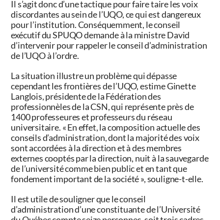
Il s’agit donc d’une tactique pour faire taire les voix
discordantes au sein de l’UQO, ce qui est dangereux
pour l’institution. Conséquemment, le conseil
exécutif du SPUQO demande à la ministre David
d’intervenir pour rappeler le conseil d’administration
de l’UQO à l’ordre.
La situation illustre un problème qui dépasse
cependant les frontières de l’UQO, estime
Ginette
Langlois
, présidente de la Fédération des
professionnèles de la CSN, qui représente près de
1400 professeures et professeurs du réseau
universitaire. « En effet, la composition actuelle des
conseils d’administration, dont la majorité des voix
sont accordées à la direction et à des membres
externes cooptés par la direction, nuit à la sauvegarde
de l’université comme bien public et en tant que
fondement important de la société », souligne-t-elle.
Il est utile de souligner que le conseil
d’administration d’une constituante de l’Université
du Québec compte seize personnes, soit trois cadres,