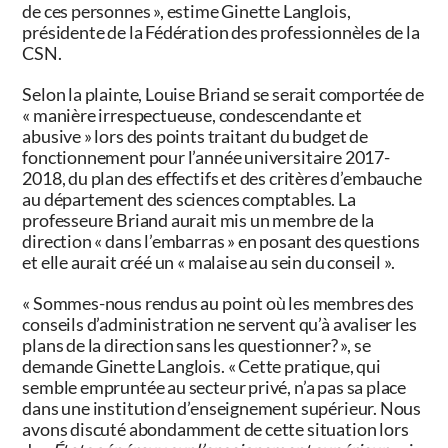
de ces personnes », estime
Ginette Langlois
,
présidente de la Fédération des professionnèles de la
CSN.
Selon la
plainte,
Louise Briand
se serait comportée de
« manière irrespectueuse, condescendante et
abusive » lors des points traitant du budget de
fonctionnement pour l’année universitaire 2017-
2018, du plan des effectifs et des critères d’embauche
au département des sciences comptables. La
professeure Briand aurait mis un membre de la
direction « dans l’embarras » en posant des questions
et elle aurait créé un « malaise au sein du conseil ».
« Sommes-nous rendus au point où les membres des
conseils d’administration ne servent qu’à avaliser les
plans de la direction sans les questionner? », se
demande
Ginette Langlois
. « Cette pratique, qui
semble empruntée au secteur privé, n’a pas sa place
dans une institution d’enseignement supérieur. Nous
avons discuté abondamment de cette situation lors