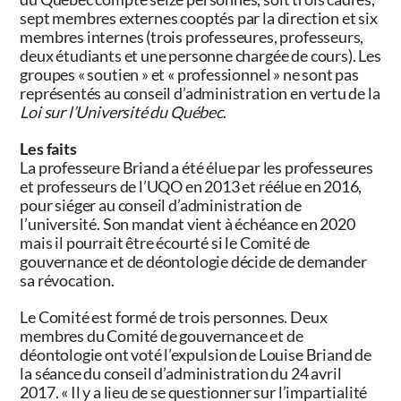
sept membres externes cooptés par la direction et six
membres internes (trois professeures, professeurs,
deux étudiants et une personne chargée de cours). Les
groupes « soutien » et « professionnel » ne sont pas
représentés au conseil d’administration en vertu de la
Loi sur l’Université du Québec
.
Les faits
La professeure Briand a été élue par les professeures
et professeurs de l’UQO en
2013 et
réélue en 2016,
pour siéger au conseil d’administration de
l’université. Son mandat vient à échéance en 2020
mais il pourrait être écourté si le Comité de
gouvernance et de déontologie décide de demander
sa révocation.
Le Comité est formé de trois personnes. Deux
membres du Comité de gouvernance et de
déontologie ont voté l’expulsion de
Louise Briand de
la
séance du conseil d’administration du 24 avril
2017. « Il y a lieu de se questionner sur l’impartialité