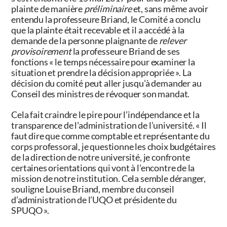
plainte de manière
préliminaire
et, sans même avoir
entendu la professeure Briand, le Comité a conclu
que la plainte était recevable et il a accédé à la
demande de la personne plaignante de
relever
provisoirement
la professeure
Briand de
ses
fonctions « le temps nécessaire pour examiner la
situation et prendre la décision appropriée ». La
décision du comité peut aller jusqu’à demander au
Conseil des ministres de révoquer son mandat.
Cela fait craindre le pire pour l’indépendance et la
transparence de l’administration de l’université. « Il
faut dire que comme comptable et représentante du
corps professoral, je questionne les choix budgétaires
de la direction de notre université, je confronte
certaines orientations qui vont à l’encontre de la
mission de notre institution. Cela semble déranger,
souligne
Louise Briand
, membre du conseil
d’administration de l’UQO et présidente du
SPUQO ».