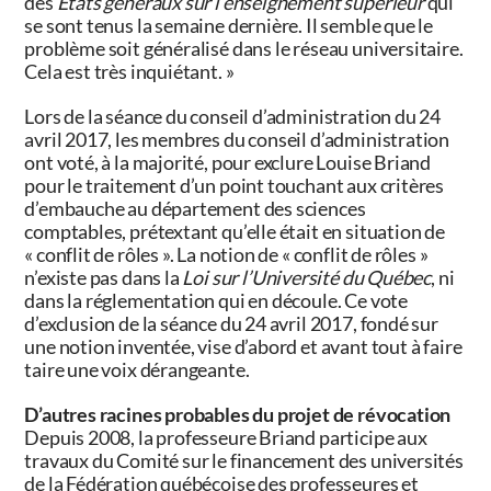
des
États généraux sur l’enseignement supérieur
qui
se sont tenus la semaine dernière. Il semble que le
problème soit généralisé dans le réseau universitaire.
Cela est très inquiétant. »
Lors de la
séance du conseil d’administration du 24
avril 2017, les membres du conseil d’administration
ont voté, à la majorité, pour exclure
Louise Briand
pour le traitement d’un point touchant aux critères
d’embauche au département des sciences
comptables, prétextant qu’elle était en situation de
« conflit de rôles ». La notion de « conflit de rôles »
n’existe pas dans la
Loi sur l’Université du Québec
, ni
dans la réglementation qui en découle. Ce vote
d’exclusion de la séance du 24 avril 2017, fondé sur
une notion inventée, vise d’abord et avant tout à faire
taire une voix dérangeante.
D’autres racines probables du projet de révocation
Depuis 2008, la professeure Briand participe aux
travaux du Comité sur le financement des universités
de la Fédération québécoise des professeures et