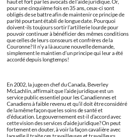
haut et fort par les avocats de l’aide juridique. Or,
pour une cinquième fois en 35 ans, ceux-ci sont
obligés de se battre afin de maintenir ce principe de
parité pourtant établi de longue date. Pourquoi
doivent-ils toujours sortir l’artillerie lourde pour
pouvoir continuer à bénéficier des mêmes conditions
que celles de leurs consœurs et confrères de la
Couronne? Il n’y a là aucune nouvelle demande,
simplement le maintien d’un principe qui leur a été
accordé depuis longtemps!
En 2002, la juge en chef du Canada, Beverley
McLachlin, affirmait que l’aide juridique est un
service public essentiel pour les Canadiennes et
Canadiens à faible revenu et qu’il doit être considéré
de la même façon que les soins de santé et
d’éducation. Le gouvernement est-il d’accord avec
cette vision des services d’aide juridique? On peut
fortement en douter, à voir la façon cavalière avec
laquelle il traite ces travailleuses et travailleurs.