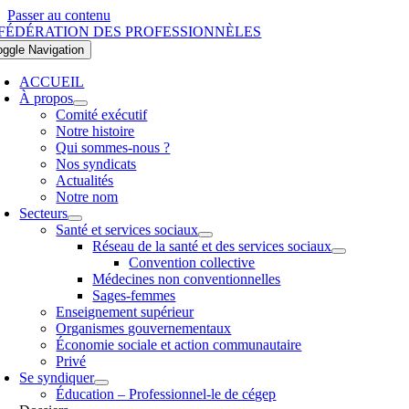
Passer au contenu
oggle Navigation
ACCUEIL
À propos
Comité exécutif
Notre histoire
Qui sommes-nous ?
Nos syndicats
Actualités
Notre nom
Secteurs
Santé et services sociaux
Réseau de la santé et des services sociaux
Convention collective
Médecines non conventionnelles
Sages-femmes
Enseignement supérieur
Organismes gouvernementaux
Économie sociale et action communautaire
Privé
Se syndiquer
Éducation – Professionnel-le de cégep