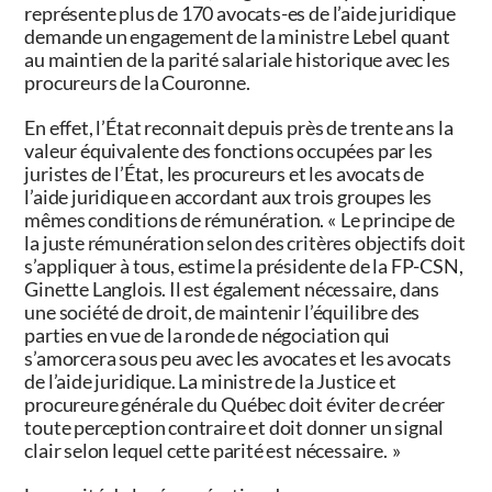
représente plus de 170 avocats-es de l’aide juridique
demande un engagement de la ministre Lebel quant
au maintien de la parité salariale historique avec les
procureurs de la Couronne.
En effet, l’État reconnait depuis près de trente ans la
valeur équivalente des fonctions occupées par les
juristes de l’État, les procureurs et les avocats de
l’aide juridique en accordant aux trois groupes les
mêmes conditions de rémunération. « Le principe de
la juste rémunération selon des critères objectifs doit
s’appliquer à tous, estime la présidente de la FP-CSN,
Ginette Langlois. Il est également nécessaire, dans
une société de droit, de maintenir l’équilibre des
parties en vue de la ronde de négociation qui
s’amorcera sous peu avec les avocates et les avocats
de l’aide juridique. La ministre de la Justice et
procureure générale du Québec doit éviter de créer
toute perception contraire et doit donner un signal
clair selon lequel cette parité est nécessaire. »