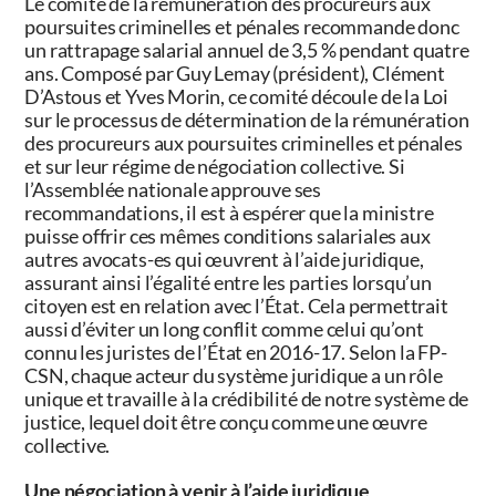
Le comité de la rémunération des procureurs aux
poursuites criminelles et pénales recommande donc
un rattrapage salarial annuel de 3,5 % pendant quatre
ans. Composé par Guy Lemay (président), Clément
D’Astous et Yves Morin, ce comité découle de la Loi
sur le processus de détermination de la rémunération
des procureurs aux poursuites criminelles et pénales
et sur leur régime de négociation collective. Si
l’Assemblée nationale approuve ses
recommandations, il est à espérer que la ministre
puisse offrir ces mêmes conditions salariales aux
autres avocats-es qui œuvrent à l’aide juridique,
assurant ainsi l’égalité entre les parties lorsqu’un
citoyen est en relation avec l’État. Cela permettrait
aussi d’éviter un long conflit comme celui qu’ont
connu les juristes de l’État en 2016-17. Selon la FP-
CSN, chaque acteur du système juridique a un rôle
unique et travaille à la crédibilité de notre système de
justice, lequel doit être conçu comme une œuvre
collective.
Une négociation à venir à l’aide juridique