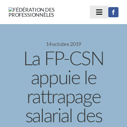
Passer
au
contenu
Toggle
Navigatio
ACCUEIL
14 octobre 2019
À propos
La FP-CSN
Secteurs
appuie le
Se syndiquer
rattrapage
Dossiers
salarial des
CAMPAGNES