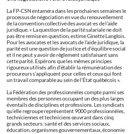
La FP-CSN entamera dans les prochaines semaines le
processus de négociation en vue du renouvellement
de la convention collective des avocat-es de l’aide
juridique. « La question de la parité salariale ne doit
pas être remise en question, estime Ginette Langlois.
Pour les avocates et les avocats de l’aide juridique, la
parité est une question de justice et d’équilibre social
et il ne peut y avoir de règlement satisfaisant sans
cette parité. Espérons que les mêmes principes
rigoureux utilisés afin d’établir la rémunération des
procureurs s’appliquent pour celles et ceux qui font
un travail comparable au sein de l’État québécois ».
La Fédération des professionnèles compte parmi ses
membres des personnes occupant un des plus larges
éventails de disciplines et professions. Les syndicats
qu’elle regroupe représentent 9000 professionnèles,
techniciennes et techniciens œuvrant dans cinq
grands secteurs: santé et des services sociaux,
éducation, organismes gouvernementaux, économie