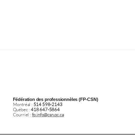
Fédération des professionnèles (FP-CSN)
Montréal :
514 598-2143
Québec :
418 647-5864
Courriel :
fp.info@csn.qc.ca