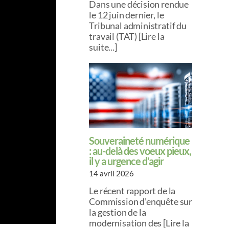
Dans une décision rendue
le 12 juin dernier, le
Tribunal administratif du
travail (TAT) [Lire la
suite...]
Souveraineté numérique
: au-delà des voeux pieux,
il y a urgence d’agir
14 avril 2026
Le récent rapport de la
Commission d’enquête sur
la gestion de la
modernisation des [Lire la