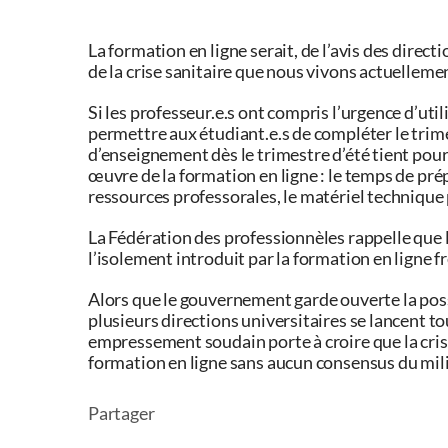
La formation en ligne serait, de l’avis des direct
de la crise sanitaire que nous vivons actuellemen
Si les professeur.e.s ont compris l’urgence d’ut
permettre aux étudiant.e.s de compléter le trimes
d’enseignement dès le trimestre d’été tient pou
œuvre de la formation en ligne : le temps de pré
ressources professorales, le matériel technique p
La Fédération des professionnèles rappelle que l
l’isolement introduit par la formation en ligne f
Alors que le gouvernement garde ouverte la poss
plusieurs directions universitaires se lancent to
empressement soudain porte à croire que la cris
formation en ligne sans aucun consensus du mili
Partager