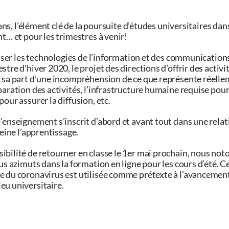
ions, l’élément clé de la poursuite d’études universitaires dan
t… et pour les trimestres à venir!
iliser les technologies de l’information et des communication
tre d’hiver 2020, le projet des directions d’offrir des activi
r sa part d’une incompréhension de ce que représente réelle
paration des activités, l’infrastructure humaine requise pour
our assurer la diffusion, etc.
’enseignement s’inscrit d’abord et avant tout dans une relati
reine l’apprentissage.
ibilité de retourner en classe le 1er mai prochain, nous not
us azimuts dans la formation en ligne pour les cours d’été. C
e du coronavirus est utilisée comme prétexte à l’avancement
eu universitaire.