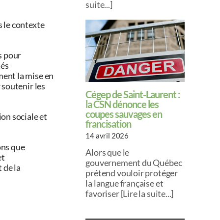
suite...]
s le contexte
s pour
tés
ment la mise en
 soutenir les
Cégep de Saint-Laurent :
la CSN dénonce les
coupes sauvages en
on sociale et
francisation
14 avril 2026
ons que
Alors que le
et
gouvernement du Québec
 de la
prétend vouloir protéger
la langue française et
favoriser [Lire la suite...]