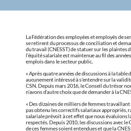
La Fédération des employées et employés de se
se retirent du processus de conciliation et dema
du travail (CNESST) de statuer sur les plaintes d
l’équité salariale est maintenue au fil des ann
emplois dans le secteur public.
« Après quatre années de discussions à la table 
aucunement intéressé à s’entendre sur la validit
CSN. Depuis mars 2016, le Conseil du trésor nou
n’avons d’autre choix que de demander à la CNE
« Des dizaines de milliers de femmes travaillant 
pas obtenu les correctifs salariaux appropriés, 
salariale prévoit à cet effet que nous évaluions l
respectés. Depuis 2010, les discussions avec le C
de ces femmes soient entendues et que la CNESS