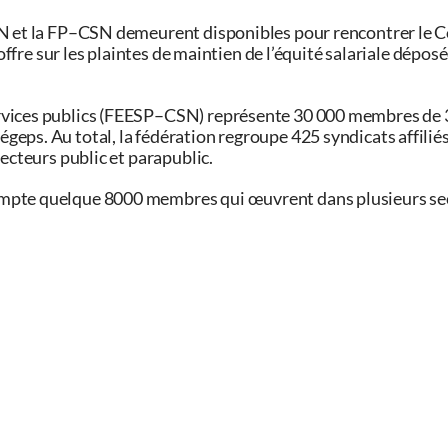
SN et la FP–CSN demeurent disponibles pour rencontrer le C
 offre sur les plaintes de maintien de l’équité salariale dépos
rvices publics (FEESP–CSN) représente 30 000 membres de 
eps. Au total, la fédération regroupe 425 syndicats affilié
ecteurs public et parapublic.
ompte quelque 8000 membres qui œuvrent dans plusieurs se