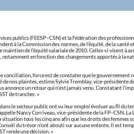
rvices publics (FEESP–CSN) et la Fédération des profession
ndent à la Commission des normes, de l’équité, de la santé et
e maintien de l’équité salariale de 2010. Celles-ci visent à a
ées, notamment en fonction des changements apportés à la na
de conciliation, force est de constater que le gouvernement 
é de nos plaintes, estime Sylvie Tremblay, vice-présidente 
s annonce un retour qui n’est jamais venu. Constatant l’im
SST de trancher. »
dans le secteur public ont vu leur emploi évoluer au fil du te
rappelle Nancy Corriveau, vice-présidente de la FP–CSN. La L
a situation tous les cinq ans afin que les droits des femmes s
onseil du trésor n’ont abouti sur aucune entente. Il est temp
T rende une décision. »