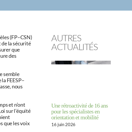
nèles (FP–CSN)
AUTRES
 de la sécurité
ACTUALITÉS
ssurer que
ture des
ne semble
de la FEESP–
passe, nous
mps et n’ont
Une rétroactivité de 16 ans
oi sur l’équité
pour les spécialistes en
oient
orientation et mobilité
s que les voix
16 juin 2026