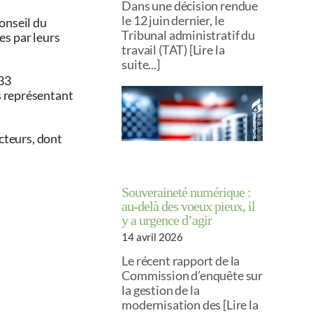
Dans une décision rendue
le 12 juin dernier, le
onseil du
Tribunal administratif du
ées par leurs
travail (TAT) [Lire la
suite...]
33
s représentant
cteurs, dont
Souveraineté numérique :
au-delà des voeux pieux, il
y a urgence d’agir
14 avril 2026
Le récent rapport de la
Commission d’enquête sur
la gestion de la
modernisation des [Lire la