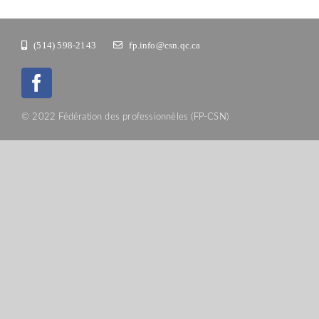
(514) 598-2143
fp.info@csn.qc.ca
© 2022 Fédération des professionnèles (FP-CSN)