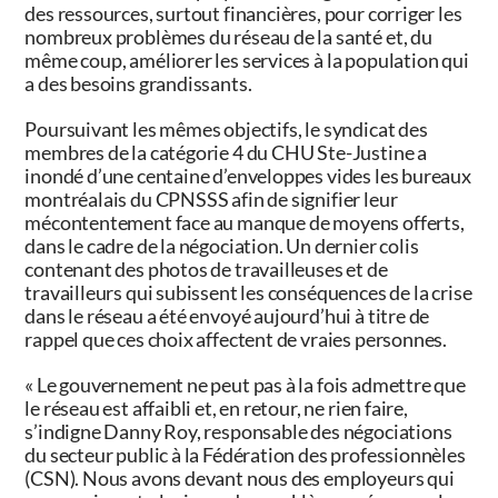
des ressources, surtout financières, pour corriger les
nombreux problèmes du réseau de la santé et, du
même coup, améliorer les services à la population qui
a des besoins grandissants.
Poursuivant les mêmes objectifs, le syndicat des
membres de la catégorie 4 du CHU Ste-Justine a
inondé d’une centaine d’enveloppes vides les bureaux
montréalais du CPNSSS afin de signifier leur
mécontentement face au manque de moyens offerts,
dans le cadre de la négociation. Un dernier colis
contenant des photos de travailleuses et de
travailleurs qui subissent les conséquences de la crise
dans le réseau a été envoyé aujourd’hui à titre de
rappel que ces choix affectent de vraies personnes.
« Le gouvernement ne peut pas à la fois admettre que
le réseau est affaibli et, en retour, ne rien faire,
s’indigne Danny Roy, responsable des négociations
du secteur public à la Fédération des professionnèles
(CSN). Nous avons devant nous des employeurs qui