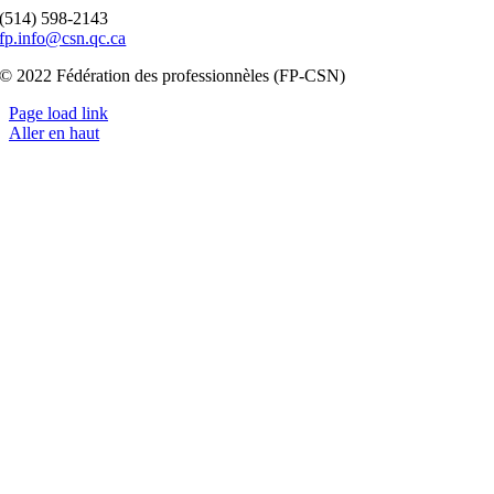
(514) 598-2143
fp.info@csn.qc.ca
© 2022 Fédération des professionnèles (FP-CSN)
Page load link
Aller en haut