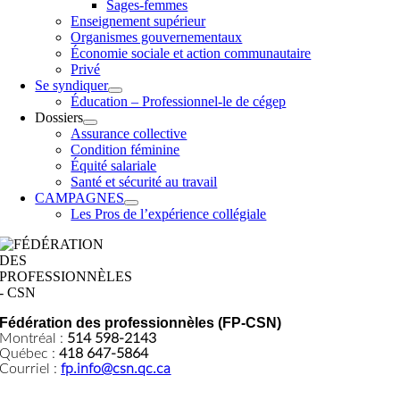
Sages-femmes
Enseignement supérieur
Organismes gouvernementaux
Économie sociale et action communautaire
Privé
Se syndiquer
Éducation – Professionnel-le de cégep
Dossiers
Assurance collective
Condition féminine
Équité salariale
Santé et sécurité au travail
CAMPAGNES
Les Pros de l’expérience collégiale
Fédération des professionnèles (FP-CSN)
Montréal :
514 598-2143
Québec :
418 647-5864
Courriel :
fp.info@csn.qc.ca