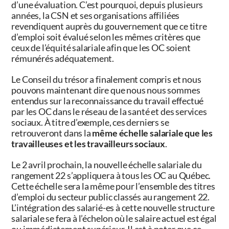
d’une évaluation. C’est pourquoi, depuis plusieurs
années, la CSN et ses organisations affiliées
revendiquent auprès du gouvernement que ce titre
d’emploi soit évalué selon les mêmes critères que
ceux de l’équité salariale afin que les OC soient
rémunérés adéquatement.
Le Conseil du trésor a finalement compris et nous
pouvons maintenant dire que nous nous sommes
entendus sur la reconnaissance du travail effectué
par les OC dans le réseau de la santé et des services
sociaux. À titre d’exemple, ces derniers se
retrouveront dans la
même échelle salariale que les
travailleuses et
les travailleurs sociaux
.
Le 2 avril prochain, la nouvelle échelle salariale du
rangement 22 s’appliquera à tous les OC au Québec.
Cette échelle sera la même pour l’ensemble des titres
d’emploi du secteur public classés au rangement 22.
L’intégration des salarié-es à cette nouvelle structure
salariale se fera à l’échelon où le salaire actuel est égal